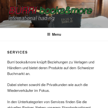
Salta
al
contenuto
BURRI BOOKS&MORE
international trading
Menu
SERVICES
Burri books&more knüpft Beziehungen zu Verlagen und
Händlern und bietet deren Produkte auf dem Schweizer
Buchmarkt an.
Dabei stehen sowohl die Privatkunden wie auch die
Wiederverkäufer im Fokus.
In den Unterkategorien von Services finden Sie die
aktuellen Partner. Neben unserem Standardsortiment