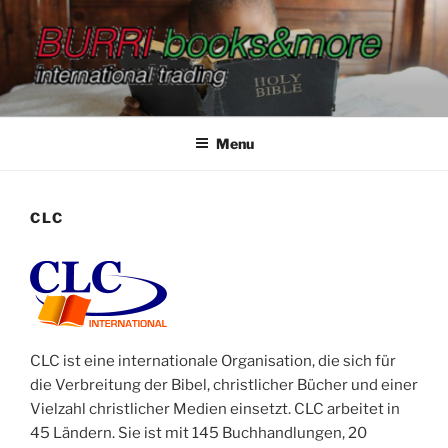
Salta
al
contenuto
BURRI BOOKS&MORE
international trading
Menu
CLC
CLC ist eine internationale Organisation, die sich für
die Verbreitung der Bibel, christlicher Bücher und einer
Vielzahl christlicher Medien einsetzt. CLC arbeitet in
45 Ländern. Sie ist mit 145 Buchhandlungen, 20